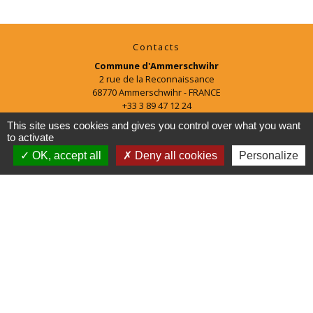
Contacts
Commune d'Ammerschwihr
2 rue de la Reconnaissance
68770 Ammerschwihr - FRANCE
+33 3 89 47 12 24
This site uses cookies and gives you control over what you want
Horaires d'ouverture
to activate
Lundi : 8h-12h et 16h-18h
OK, accept all
Deny all cookies
Personalize
Mardi : 8h-12h et 13h-17h
Mercredi : 8h-12h
Jeudi : 8h-12h et 16h-18h
Vendredi : 8h-12h
Mentions légales
-
Politique de confidentialité
-
Accessibilité
-
Plan du site
-
Gestion des cookies