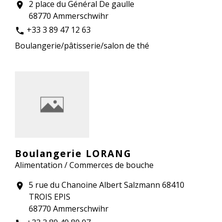
2 place du Général De gaulle
location_on
68770 Ammerschwihr
+33 3 89 47 12 63
phone
Boulangerie/pâtisserie/salon de thé
Boulangerie LORANG
Alimentation / Commerces de bouche
5 rue du Chanoine Albert Salzmann 68410
location_on
TROIS EPIS
68770 Ammerschwihr