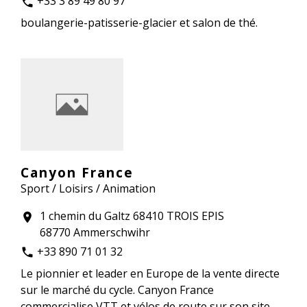
+33 3 89 49 80 97
phone
boulangerie-patisserie-glacier et salon de thé.
Canyon France
Sport / Loisirs / Animation
1 chemin du Galtz 68410 TROIS EPIS
location_on
68770 Ammerschwihr
+33 890 71 01 32
phone
Le pionnier et leader en Europe de la vente directe
sur le marché du cycle. Canyon France
commercialise VTT et vélos de route sur son site