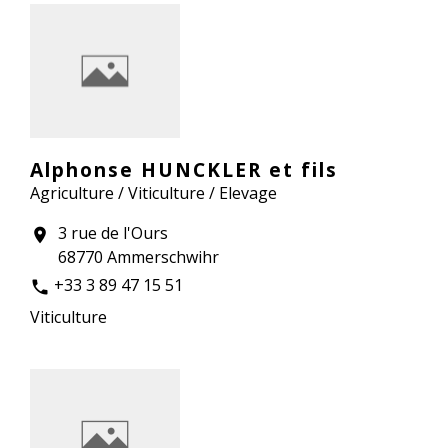
Alphonse HUNCKLER et fils
Agriculture / Viticulture / Elevage
3 rue de l'Ours
location_on
68770 Ammerschwihr
+33 3 89 47 15 51
phone
Viticulture