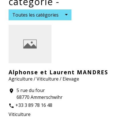
catégorie -
Toutes les catégories
Alphonse et Laurent MANDRES
Agriculture / Viticulture / Elevage
5 rue du four
location_on
68770 Ammerschwihr
+33 3 89 78 16 48
phone
Viticulture