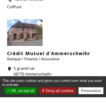
Coiffure
Crédit Mutuel d'Ammerschwihr
Banque / Finance / Assurance
5 grand'rue
location_on
68770 Ammerschwihr
+33 820 30 51 11
This site uses cookies and gives you control over what you want
phone
to activate
Banque, assurance, téléphonie
OK, accept all
Deny all cookies
Personalize