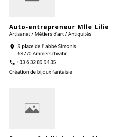
Auto-entrepreneur Mlle Lilie
Artisanat / Métiers d’art / Antiquités
9 place de l' abbé Simonis
location_on
68770 Ammerschwihr
+33 6 32 89 94 35
phone
Création de bijoux fantaisie