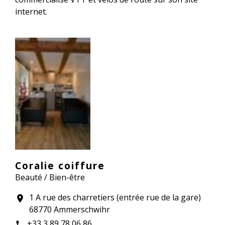
internet.
Coralie coiffure
Beauté / Bien-être
1 A rue des charretiers (entrée rue de la gare)
location_on
68770 Ammerschwihr
+33 3 89 78 06 86
phone