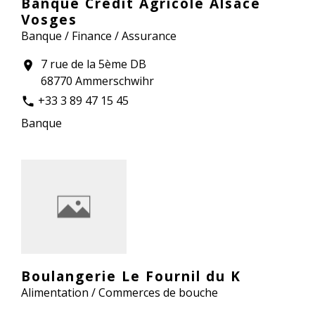
Banque Crédit Agricole Alsace
Vosges
Banque / Finance / Assurance
7 rue de la 5ème DB
location_on
68770 Ammerschwihr
+33 3 89 47 15 45
phone
Banque
Boulangerie Le Fournil du K
Alimentation / Commerces de bouche