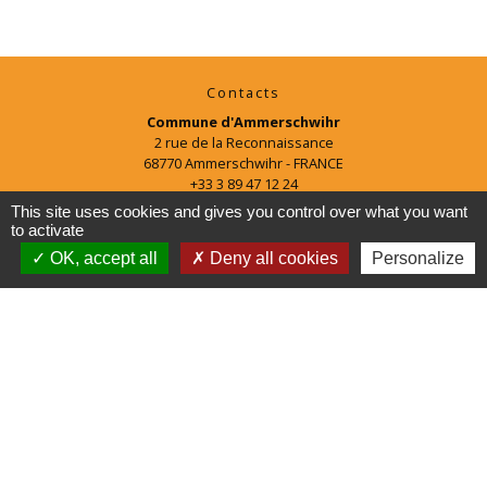
Contacts
Commune d'Ammerschwihr
2 rue de la Reconnaissance
68770 Ammerschwihr - FRANCE
+33 3 89 47 12 24
This site uses cookies and gives you control over what you want
Horaires d'ouverture
to activate
Lundi : 8h-12h et 16h-18h
OK, accept all
Deny all cookies
Personalize
Mardi : 8h-12h et 13h-17h
Mercredi : 8h-12h
Jeudi : 8h-12h et 16h-18h
Vendredi : 8h-12h
Mentions légales
-
Politique de confidentialité
-