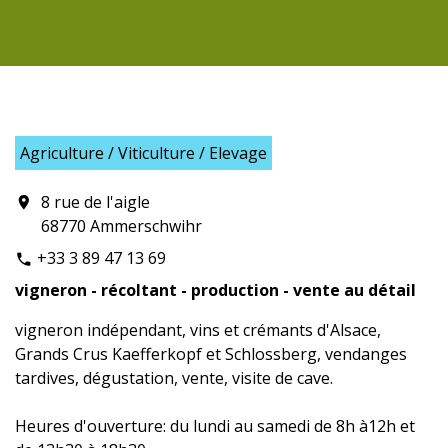
Agriculture / Viticulture / Elevage
8 rue de l'aigle
location_on
68770 Ammerschwihr
+33 3 89 47 13 69
phone
vigneron - récoltant - production - vente au détail
vigneron indépendant, vins et crémants d'Alsace,
Grands Crus Kaefferkopf et Schlossberg, vendanges
tardives, dégustation, vente, visite de cave.
Heures d'ouverture: du lundi au samedi de 8h à12h et