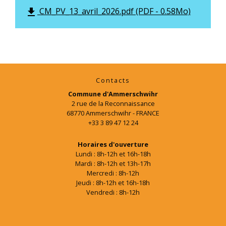
CM_PV_13_avril_2026.pdf (PDF - 0.58Mo)
file_download
Contacts
Commune d'Ammerschwihr
2 rue de la Reconnaissance
68770 Ammerschwihr - FRANCE
+33 3 89 47 12 24
Horaires d'ouverture
Lundi : 8h-12h et 16h-18h
Mardi : 8h-12h et 13h-17h
Mercredi : 8h-12h
Jeudi : 8h-12h et 16h-18h
Vendredi : 8h-12h