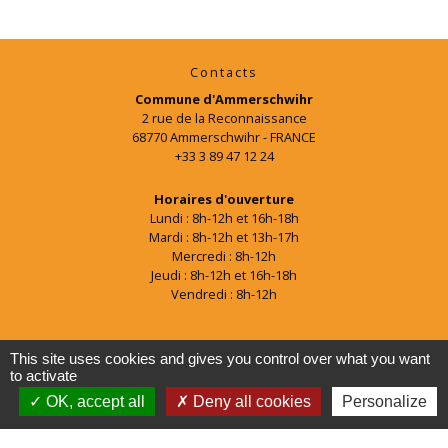
Contacts
Commune d'Ammerschwihr
2 rue de la Reconnaissance
68770 Ammerschwihr - FRANCE
+33 3 89 47 12 24
Horaires d'ouverture
Lundi : 8h-12h et 16h-18h
Mardi : 8h-12h et 13h-17h
Mercredi : 8h-12h
Jeudi : 8h-12h et 16h-18h
Vendredi : 8h-12h
This site uses cookies and gives you control over what you want
to activate
OK, accept all
Deny all cookies
Personalize
Mentions légales
-
Politique de confidentialité
-
Accessibilité
-
Plan du site
-
Gestion des cookies