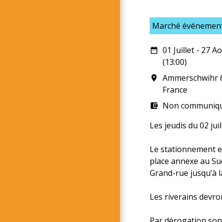
Marché événement
01 Juillet - 27 A
date_range
(13:00)
Ammerschwihr 
room
France
Non communiq
account_balance_wallet
Les jeudis du 02 jui
Le stationnement et
place annexe au Sud
Grand-rue jusqu’à l
Les riverains devro
Par dérogation sont