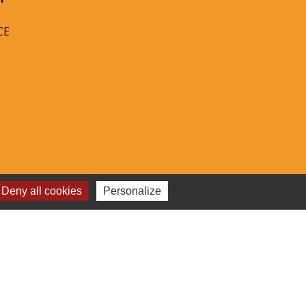
CE
Deny all cookies
Personalize
-
Plan du site
-
Gestion des cookies
es Communes