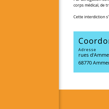
corps médical, de t
Cette interdiction s
Coordo
Adresse
rues d'Amme
68770 Ammer